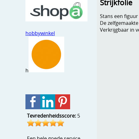
Strijkfolie
Stans een figuur
De zelfgemaakte f
Verkrijgbaar in v
hobbywinkel
h
Tevredenheidsscore:
5
Een hele goede service