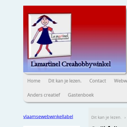
Home
Dit kan je lezen.
Contact
Webwi
Anders creatief
Gastenboek
vlaamsewebwinkellabel
Dit kan je lezen.
›