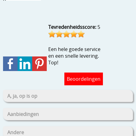
Stempels en zo
Template, mask, stencils, grids
Tevredenheidsscore:
5
Wat nog, een creatief kijkje
Een hele goede service
en een snelle levering.
Top!
Beoordelingen
A, ja, op is op
Aanbiedingen
Andere