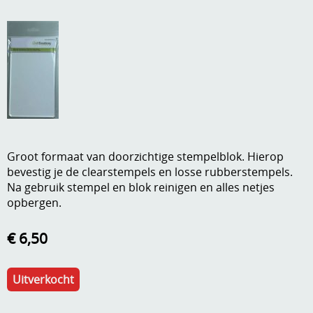
A, ja, op is op
Algemene voorwaarden
Aanbiedingen
Verzend - en verpakkingsk
Andere
Mijn account
Boeken en magazines
Info
Dies om te stansen
Groot formaat van doorzichtige stempelblok. Hierop
DVD-CD
Anders creatief
bevestig je de clearstempels en losse rubberstempels.
Na gebruik stempel en blok reinigen en alles netjes
Embossen
Gastenboek
opbergen.
Handige extra's
€ 6,50
Hechtingsmaterialen
Hout , MDF, kartonmateriaal, steen
Uitverkocht
Kleurmateriaal-tekenmateriaal