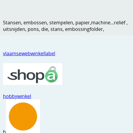
Kneedmateriaal
Knipvellen
Stansen, embossen, stempelen, papier,machine...reliëf ,
uitsnijden, pons, die, stans, embossingfolder,
Leuke versieringen
Merken
vlaamsewebwinkellabel
Netjes opbergen
Papier en karton
Ponsen
Ribbelaar
hobbywinkel
Snijmaterialen
Speciaal papier
Stans machine en embossing machines
h