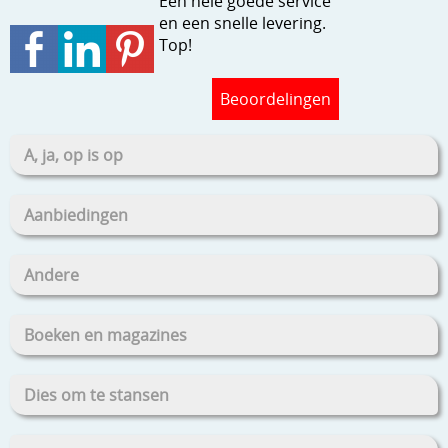
Een hele goede service
en een snelle levering.
Top!
Beoordelingen
A, ja, op is op
Aanbiedingen
Andere
Boeken en magazines
Dies om te stansen