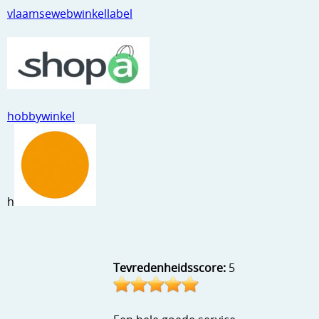
vlaamsewebwinkellabel
hobbywinkel
h
Tevredenheidsscore:
5