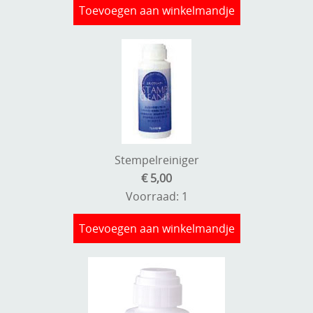
Toevoegen aan winkelmandje
Kneedmateriaal
Knipvellen
Leuke versieringen
Merken
Netjes opbergen
Papier en karton
Stempelreiniger
€ 5,00
Ponsen
Voorraad: 1
Ribbelaar
Toevoegen aan winkelmandje
Snijmaterialen
Speciaal papier
Stans machine en embossing machines