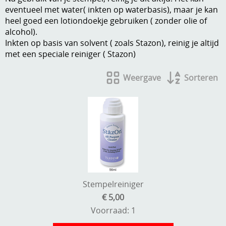
eventueel met water( inkten op waterbasis), maar je kan
A, ja, op is op
Algemene voorwaarden
heel goed een lotiondoekje gebruiken ( zonder olie of
alcohol).
Aanbiedingen
Inkten op basis van solvent ( zoals Stazon), reinig je altijd
Verzend - en verpakkingsk
met een speciale reiniger ( Stazon)
Andere
Mijn account
Boeken en magazines
Weergave
Sorteren
Info
Dies om te stansen
DVD-CD
Anders creatief
Embossen
Gastenboek
Handige extra's
Hechtingsmaterialen
Stempelreiniger
€ 5,00
Hout , MDF, kartonmateriaal, steen
Voorraad: 1
Kleurmateriaal-tekenmateriaal