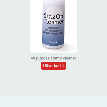
Stempels en zo
Template, mask, stencils, grids
Wat nog, een creatief kijkje
All pupose stamp cleaner
Uitverkocht