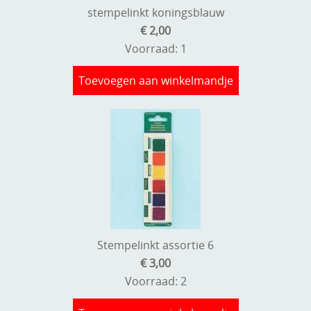
stempelinkt koningsblauw
Kneedmateriaal
€ 2,00
Knipvellen
Voorraad: 1
Leuke versieringen
Toevoegen aan winkelmandje
Merken
Netjes opbergen
Papier en karton
Ponsen
Ribbelaar
Snijmaterialen
Stempelinkt assortie 6
€ 3,00
Speciaal papier
Voorraad: 2
Stans machine en embossing machines