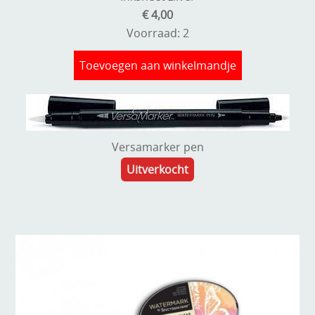
€ 4,00
Voorraad: 2
Toevoegen aan winkelmandje
Versamarker pen
Uitverkocht