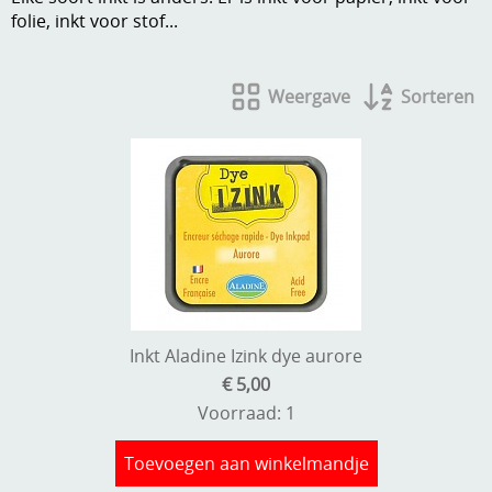
folie, inkt voor stof...
A, ja, op is op
Algemene voorwaarden
Aanbiedingen
Verzend - en verpakkingsk
Weergave
Sorteren
Andere
Mijn account
Boeken en magazines
Info
Dies om te stansen
DVD-CD
Anders creatief
Embossen
Gastenboek
Handige extra's
Inkt Aladine Izink dye aurore
€ 5,00
Hechtingsmaterialen
Voorraad: 1
Hout , MDF, kartonmateriaal, steen
Toevoegen aan winkelmandje
Kleurmateriaal-tekenmateriaal