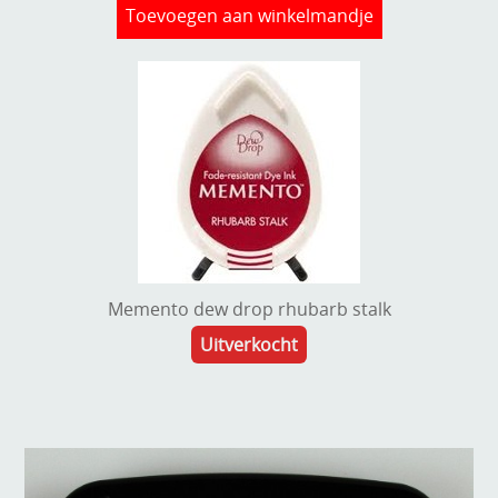
Toevoegen aan winkelmandje
Memento dew drop rhubarb stalk
Uitverkocht