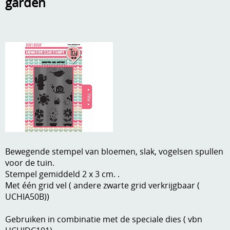
garden
A, ja, op is op
Algemene voorwaarden
Aanbiedingen
Verzend - en verpakkingsk
Andere
Mijn account
Boeken en magazines
Info
Dies om te stansen
DVD-CD
Anders creatief
Embossen
Gastenboek
Bewegende stempel van bloemen, slak, vogelsen spullen
Handige extra's
voor de tuin.
Stempel gemiddeld 2 x 3 cm. .
Hechtingsmaterialen
Met één grid vel ( andere zwarte grid verkrijgbaar (
UCHIA50B))
Hout , MDF, kartonmateriaal, steen
Gebruiken in combinatie met de speciale dies ( vbn
Kleurmateriaal-tekenmateriaal