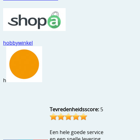
Stempels en zo
Template, mask, stencils, grids
Wat nog, een creatief kijkje
hobbywinkel
h
Tevredenheidsscore:
5
Een hele goede service
en een snelle levering.