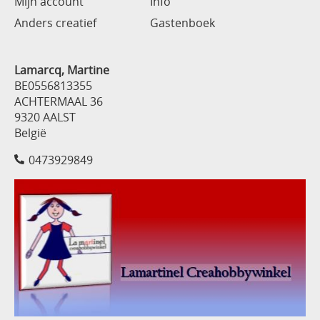
Mijn account
Info
Anders creatief
Gastenboek
Lamarcq, Martine
BE0556813355
ACHTERMAAL 36
9320 AALST
België
0473929849