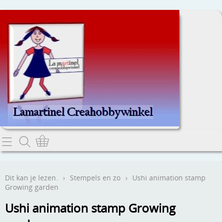
Home
Dit kan je lezen.
Dit kan je lezen.
›
Stempels en zo
›
Ushi animation stamp
Growing garden
Contact
Ushi animation stamp Growing
Webwinkel