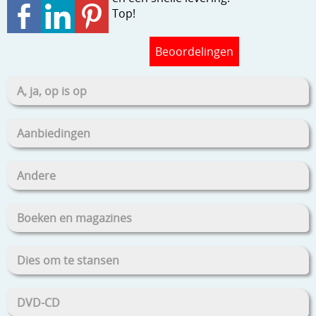
Top!
Beoordelingen
A, ja, op is op
Aanbiedingen
Andere
Boeken en magazines
Dies om te stansen
DVD-CD