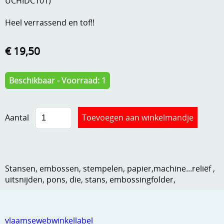
UCHIDC101)
Kneedmateriaal
Heel verrassend en tof!!
Knipvellen
€ 19,50
Leuke versieringen
Merken
Beschikbaar - Voorraad: 1
Netjes opbergen
Papier en karton
Aantal
Ponsen
Ribbelaar
Stansen, embossen, stempelen, papier,machine...reliëf ,
Snijmaterialen
uitsnijden, pons, die, stans, embossingfolder,
Speciaal papier
Stans machine en embossing machines
vlaamsewebwinkellabel