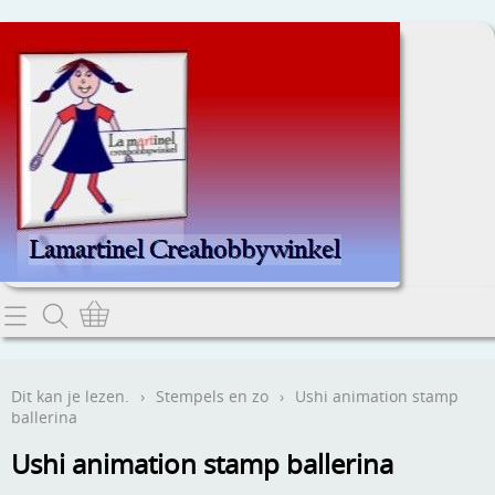
Home
Dit kan je lezen.
Dit kan je lezen.
›
Stempels en zo
›
Ushi animation stamp
ballerina
Contact
Ushi animation stamp ballerina
Webwinkel