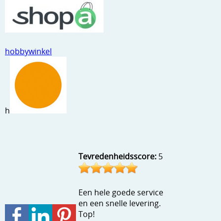
Stempels en zo
Template, mask, stencils, grids
Wat nog, een creatief kijkje
hobbywinkel
h
Tevredenheidsscore:
5
Een hele goede service
en een snelle levering.
Top!