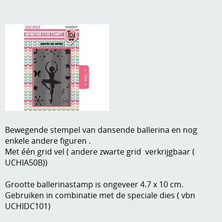
A, ja, op is op
Algemene voorwaarden
Aanbiedingen
Verzend - en verpakkingsk
Andere
Mijn account
Boeken en magazines
Info
Dies om te stansen
DVD-CD
Anders creatief
Bewegende stempel van dansende ballerina en nog
Embossen
enkele andere figuren .
Gastenboek
Met één grid vel ( andere zwarte grid verkrijgbaar (
Handige extra's
UCHIA50B))
Hechtingsmaterialen
Grootte ballerinastamp is ongeveer 4.7 x 10 cm.
Hout , MDF, kartonmateriaal, steen
Gebruiken in combinatie met de speciale dies ( vbn
UCHIDC101)
Kleurmateriaal-tekenmateriaal