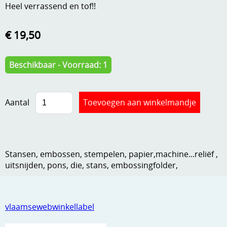
Heel verrassend en tof!!
Kneedmateriaal
Knipvellen
€ 19,50
Leuke versieringen
Beschikbaar - Voorraad: 1
Merken
Netjes opbergen
Aantal
Papier en karton
Ponsen
Stansen, embossen, stempelen, papier,machine...reliëf ,
Ribbelaar
uitsnijden, pons, die, stans, embossingfolder,
Snijmaterialen
Speciaal papier
vlaamsewebwinkellabel
Stans machine en embossing machines