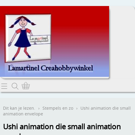
Home
Dit kan je lezen.
Dit kan je lezen.
›
Stempels en zo
›
Ushi animation die small
animation envelope
Contact
Ushi animation die small animation
Webwinkel