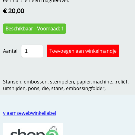
een hart en een magneetvel.
Kneedmateriaal
€ 20,00
Knipvellen
Beschikbaar - Voorraad: 1
Leuke versieringen
Merken
Aantal
Netjes opbergen
Papier en karton
Ponsen
Stansen, embossen, stempelen, papier,machine...reliëf ,
uitsnijden, pons, die, stans, embossingfolder,
Ribbelaar
Snijmaterialen
vlaamsewebwinkellabel
Speciaal papier
Stans machine en embossing machines