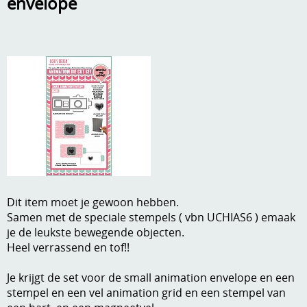
envelope
A, ja, op is op
Algemene voorwaarden
Aanbiedingen
Verzend - en verpakkingsk
Andere
Mijn account
Boeken en magazines
Info
Dies om te stansen
DVD-CD
Anders creatief
Embossen
Gastenboek
Dit item moet je gewoon hebben.
Handige extra's
Samen met de speciale stempels ( vbn UCHIAS6 ) emaak
je de leukste bewegende objecten.
Hechtingsmaterialen
Heel verrassend en tof!!
Hout , MDF, kartonmateriaal, steen
Je krijgt de set voor de small animation envelope en een
stempel en een vel animation grid en een stempel van
Kleurmateriaal-tekenmateriaal