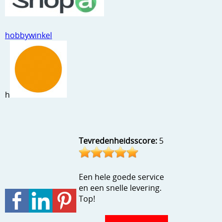
Stempels en zo
Template, mask, stencils, grids
hobbywinkel
Wat nog, een creatief kijkje
h
Tevredenheidsscore:
5
Een hele goede service
en een snelle levering.
Top!