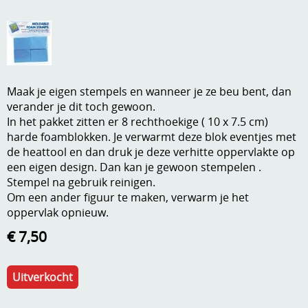
A, ja, op is op
Algemene voorwaarden
Aanbiedingen
Verzend - en verpakkingsk
Andere
Maak je eigen stempels en wanneer je ze beu bent, dan
Mijn account
Boeken en magazines
verander je dit toch gewoon.
In het pakket zitten er 8 rechthoekige ( 10 x 7.5 cm)
Info
Dies om te stansen
harde foamblokken. Je verwarmt deze blok eventjes met
de heattool en dan druk je deze verhitte oppervlakte op
DVD-CD
Anders creatief
een eigen design. Dan kan je gewoon stempelen .
Stempel na gebruik reinigen.
Embossen
Om een ander figuur te maken, verwarm je het
Gastenboek
oppervlak opnieuw.
Handige extra's
€ 7,50
Hechtingsmaterialen
Hout , MDF, kartonmateriaal, steen
Uitverkocht
Kleurmateriaal-tekenmateriaal