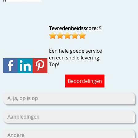
Stempels en zo
Template, mask, stencils, grids
Tevredenheidsscore:
5
Wat nog, een creatief kijkje
Een hele goede service
en een snelle levering.
Top!
Beoordelingen
A, ja, op is op
Aanbiedingen
Andere