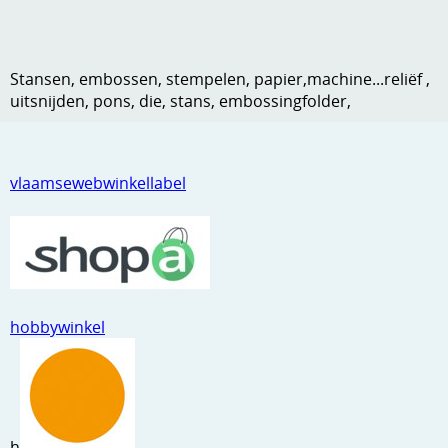
Kneedmateriaal
Knipvellen
Stansen, embossen, stempelen, papier,machine...reliëf ,
uitsnijden, pons, die, stans, embossingfolder,
Leuke versieringen
Merken
vlaamsewebwinkellabel
Netjes opbergen
Papier en karton
Ponsen
Ribbelaar
hobbywinkel
Snijmaterialen
Speciaal papier
Stans machine en embossing machines
h