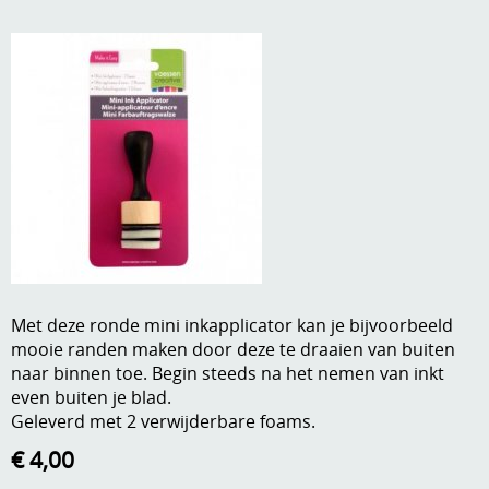
A, ja, op is op
Algemene voorwaarden
Aanbiedingen
Verzend - en verpakkingsk
Andere
Mijn account
Boeken en magazines
Info
Dies om te stansen
DVD-CD
Anders creatief
Embossen
Gastenboek
Met deze ronde mini inkapplicator kan je bijvoorbeeld
Handige extra's
mooie randen maken door deze te draaien van buiten
naar binnen toe. Begin steeds na het nemen van inkt
Hechtingsmaterialen
even buiten je blad.
Geleverd met 2 verwijderbare foams.
Hout , MDF, kartonmateriaal, steen
€ 4,00
Kleurmateriaal-tekenmateriaal