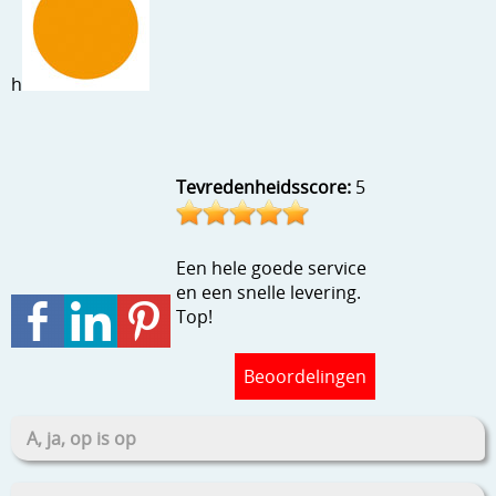
Stempels en zo
Template, mask, stencils, grids
h
Wat nog, een creatief kijkje
Tevredenheidsscore:
5
Een hele goede service
en een snelle levering.
Top!
Beoordelingen
A, ja, op is op