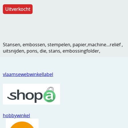
Kneedmateriaal
Uitverkocht
Knipvellen
Leuke versieringen
Merken
Stansen, embossen, stempelen, papier,machine...reliëf ,
uitsnijden, pons, die, stans, embossingfolder,
Netjes opbergen
Papier en karton
vlaamsewebwinkellabel
Ponsen
Ribbelaar
Snijmaterialen
Speciaal papier
hobbywinkel
Stans machine en embossing machines