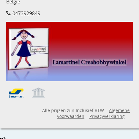
België
0473929849
Alle prijzen zijn Inclusief BTW
Algemene
voorwaarden
Privacyverklaring
-->