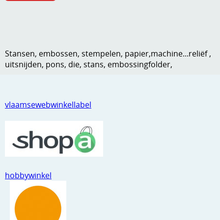
Kneedmateriaal
Knipvellen
Leuke versieringen
Stansen, embossen, stempelen, papier,machine...reliëf ,
uitsnijden, pons, die, stans, embossingfolder,
Merken
Netjes opbergen
vlaamsewebwinkellabel
Papier en karton
Ponsen
Ribbelaar
Snijmaterialen
hobbywinkel
Speciaal papier
Stans machine en embossing machines