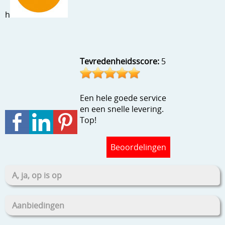
Stempels en zo
h
Template, mask, stencils, grids
Wat nog, een creatief kijkje
Tevredenheidsscore:
5
Een hele goede service
en een snelle levering.
Top!
Beoordelingen
A, ja, op is op
Aanbiedingen