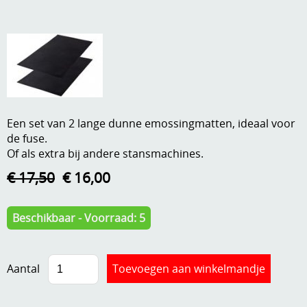
A, ja, op is op
Algemene voorwaarden
Aanbiedingen
Verzend - en verpakkingsk
Andere
Mijn account
Boeken en magazines
Een set van 2 lange dunne emossingmatten, ideaal voor
Info
Dies om te stansen
de fuse.
Of als extra bij andere stansmachines.
DVD-CD
Anders creatief
€ 17,50
€ 16,00
Embossen
Gastenboek
Handige extra's
Beschikbaar - Voorraad: 5
Hechtingsmaterialen
Aantal
Hout , MDF, kartonmateriaal, steen
Kleurmateriaal-tekenmateriaal