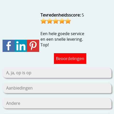
Stempels en zo
Template, mask, stencils, grids
Tevredenheidsscore:
5
Wat nog, een creatief kijkje
Een hele goede service
en een snelle levering.
Top!
Beoordelingen
A, ja, op is op
Aanbiedingen
Andere