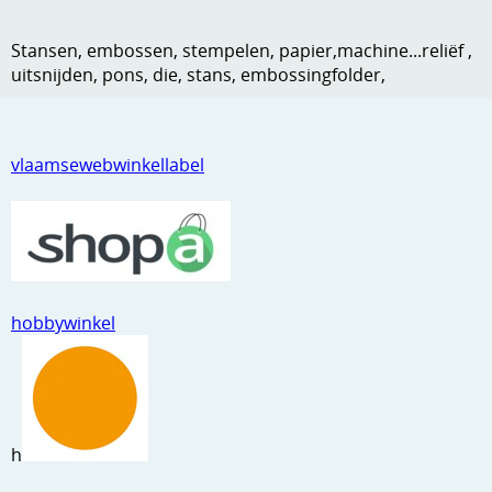
Kneedmateriaal
Stansen, embossen, stempelen, papier,machine...reliëf ,
Knipvellen
uitsnijden, pons, die, stans, embossingfolder,
Leuke versieringen
Merken
vlaamsewebwinkellabel
Netjes opbergen
Papier en karton
Ponsen
hobbywinkel
Ribbelaar
Snijmaterialen
Speciaal papier
h
Stans machine en embossing machines