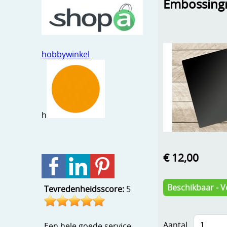
Embossing
hobbywinkel
h
€ 12,00
Beschikbaar - V
Tevredenheidsscore:
5
Aantal
Een hele goede service