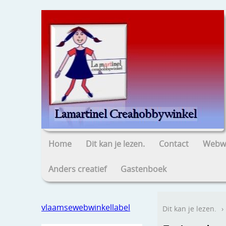
Home
Dit kan je lezen.
Contact
Webwi
Anders creatief
Gastenboek
vlaamsewebwinkellabel
Dit kan je lezen.
›