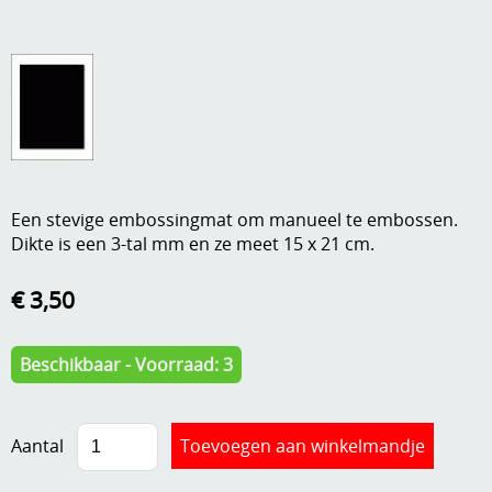
A, ja, op is op
Algemene voorwaarden
Aanbiedingen
Verzend - en verpakkingsk
Andere
Mijn account
Boeken en magazines
Info
Dies om te stansen
Een stevige embossingmat om manueel te embossen.
Dikte is een 3-tal mm en ze meet 15 x 21 cm.
DVD-CD
Anders creatief
€ 3,50
Embossen
Gastenboek
Handige extra's
Beschikbaar - Voorraad: 3
Hechtingsmaterialen
Hout , MDF, kartonmateriaal, steen
Aantal
Kleurmateriaal-tekenmateriaal