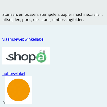
Kneedmateriaal
Stansen, embossen, stempelen, papier,machine...reliëf ,
Knipvellen
uitsnijden, pons, die, stans, embossingfolder,
Leuke versieringen
Merken
vlaamsewebwinkellabel
Netjes opbergen
Papier en karton
Ponsen
Ribbelaar
hobbywinkel
Snijmaterialen
Speciaal papier
Stans machine en embossing machines
h