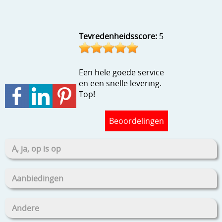
Stempels en zo
Template, mask, stencils, grids
Tevredenheidsscore:
5
Wat nog, een creatief kijkje
Een hele goede service
en een snelle levering.
Top!
Beoordelingen
A, ja, op is op
Aanbiedingen
Andere