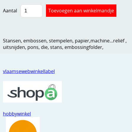
Kneedmateriaal
Aantal
Knipvellen
Leuke versieringen
Stansen, embossen, stempelen, papier,machine...reliëf ,
Merken
uitsnijden, pons, die, stans, embossingfolder,
Netjes opbergen
Papier en karton
vlaamsewebwinkellabel
Ponsen
Ribbelaar
Snijmaterialen
Speciaal papier
hobbywinkel
Stans machine en embossing machines