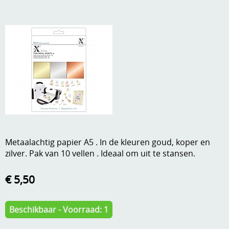
A, ja, op is op
Algemene voorwaarden
Aanbiedingen
Verzend - en verpakkingsk
Andere
Mijn account
Boeken en magazines
Info
Dies om te stansen
DVD-CD
Anders creatief
Embossen
Metaalachtig papier A5 . In de kleuren goud, koper en
Gastenboek
zilver. Pak van 10 vellen . Ideaal om uit te stansen.
Handige extra's
€ 5,50
Hechtingsmaterialen
Hout , MDF, kartonmateriaal, steen
Beschikbaar - Voorraad: 1
Kleurmateriaal-tekenmateriaal