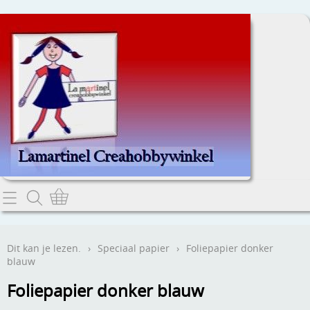
Home
Dit kan je lezen.
Dit kan je lezen.
›
Speciaal papier
›
Foliepapier donker
blauw
Contact
Foliepapier donker blauw
Webwinkel