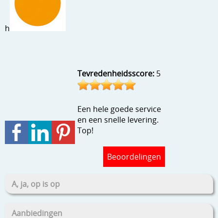
Stempels en zo
Template, mask, stencils, grids
h
Wat nog, een creatief kijkje
Tevredenheidsscore:
5
Een hele goede service
en een snelle levering.
Top!
Beoordelingen
A, ja, op is op
Aanbiedingen