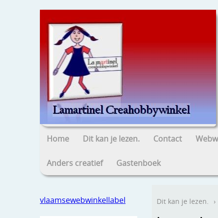
Home
Dit kan je lezen.
Contact
Webwi
Anders creatief
Gastenboek
vlaamsewebwinkellabel
Dit kan je lezen.
›