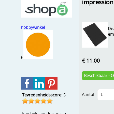
impressio
hobbywinkel
Dez
emb
h
€ 11,00
Beschikbaar - 
Aantal
Tevredenheidsscore:
5
Een hele goede service