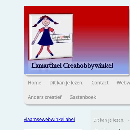
Home
Dit kan je lezen.
Contact
Webwi
Anders creatief
Gastenboek
vlaamsewebwinkellabel
Dit kan je lezen.
›