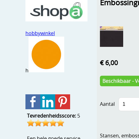
Embossingm
hobbywinkel
€ 6,00
h
Beschikbaar - V
Aantal
Tevredenheidsscore:
5
Stansen, embosse
Een hele goede service