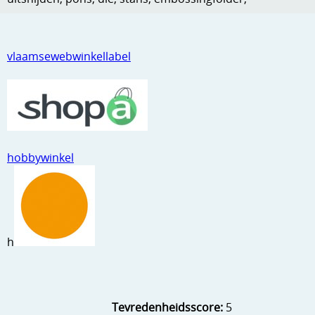
Kneedmateriaal
Knipvellen
vlaamsewebwinkellabel
Leuke versieringen
Merken
Netjes opbergen
hobbywinkel
Papier en karton
Ponsen
Ribbelaar
h
Snijmaterialen
Speciaal papier
Stans machine en embossing machines
Tevredenheidsscore:
5