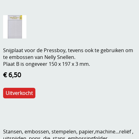
A, ja, op is op
Algemene voorwaarden
Aanbiedingen
Verzend - en verpakkingsk
Andere
Mijn account
Boeken en magazines
Snijplaat voor de Pressboy, tevens ook te gebruiken om
te embossen van Nelly Snellen.
Info
Dies om te stansen
Plaat B is ongeveer 150 x 197 x 3 mm.
DVD-CD
Anders creatief
€ 6,50
Embossen
Gastenboek
Uitverkocht
Handige extra's
Hechtingsmaterialen
Hout , MDF, kartonmateriaal, steen
Stansen, embossen, stempelen, papier,machine...reliëf ,
Kleurmateriaal-tekenmateriaal
uitsnijden, pons, die, stans, embossingfolder,