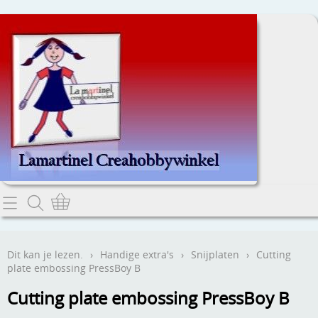
Home
Dit kan je lezen.
Dit kan je lezen.
›
Handige extra's
›
Snijplaten
›
Cutting
plate embossing PressBoy B
Contact
Cutting plate embossing PressBoy B
Webwinkel