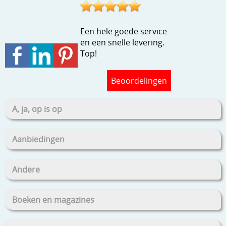
Stempels en zo
Template, mask, stencils, grids
Een hele goede service
en een snelle levering.
Wat nog, een creatief kijkje
Top!
Beoordelingen
A, ja, op is op
Aanbiedingen
Andere
Boeken en magazines