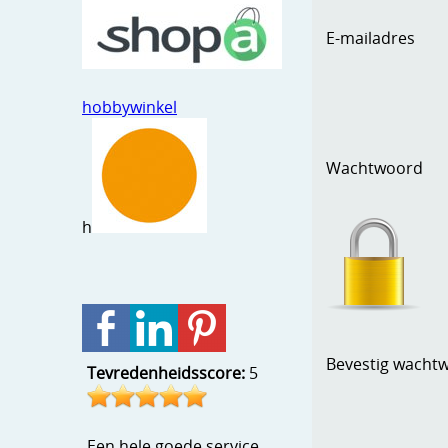
E-mailadres
hobbywinkel
Wachtwoord
h
Bevestig wacht
Tevredenheidsscore:
5
Een hele goede service