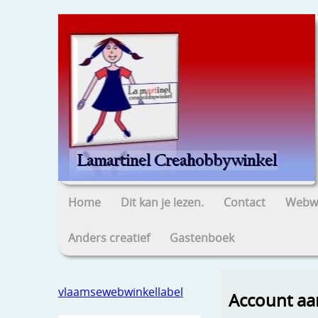
Home
Dit kan je lezen.
Contact
Webwi
Anders creatief
Gastenboek
vlaamsewebwinkellabel
Account a