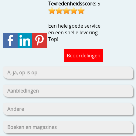
Tevredenheidsscore:
5
Stempels en zo
Template, mask, stencils, grids
Een hele goede service
Wat nog, een creatief kijkje
en een snelle levering.
Top!
Beoordelingen
A, ja, op is op
Aanbiedingen
Andere
Boeken en magazines