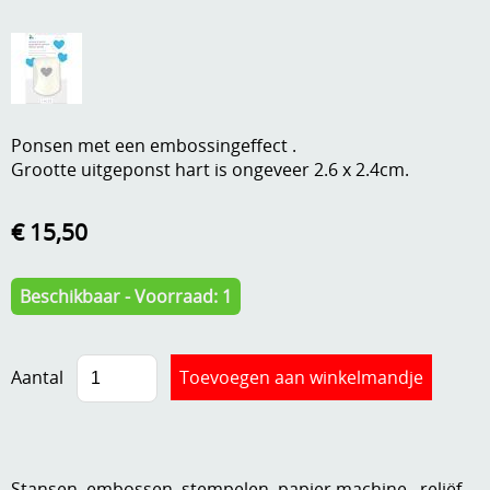
A, ja, op is op
Algemene voorwaarden
Aanbiedingen
Verzend - en verpakkingsk
Andere
Ponsen met een embossingeffect .
Mijn account
Boeken en magazines
Grootte uitgeponst hart is ongeveer 2.6 x 2.4cm.
Info
Dies om te stansen
€ 15,50
DVD-CD
Anders creatief
Beschikbaar - Voorraad: 1
Embossen
Gastenboek
Handige extra's
Aantal
Hechtingsmaterialen
Hout , MDF, kartonmateriaal, steen
Kleurmateriaal-tekenmateriaal
Stansen, embossen, stempelen, papier,machine...reliëf ,