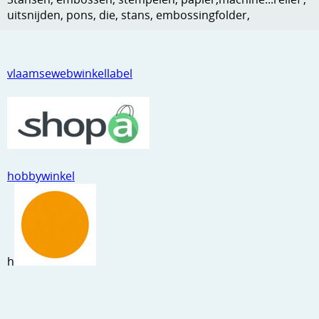
uitsnijden, pons, die, stans, embossingfolder,
Kneedmateriaal
Knipvellen
vlaamsewebwinkellabel
Leuke versieringen
Merken
Netjes opbergen
Papier en karton
hobbywinkel
Ponsen
Ribbelaar
Snijmaterialen
h
Speciaal papier
Stans machine en embossing machines