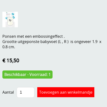
A, ja, op is op
Algemene voorwaarden
Aanbiedingen
Verzend - en verpakkingsk
Andere
Mijn account
Ponsen met een embossingeffect .
Boeken en magazines
Grootte uitgeponste babyvoet (L , R ) is ongeveer 1.9 x
Info
Dies om te stansen
0.8 cm.
DVD-CD
Anders creatief
€ 15,50
Embossen
Gastenboek
Beschikbaar - Voorraad: 1
Handige extra's
Hechtingsmaterialen
Aantal
Hout , MDF, kartonmateriaal, steen
Kleurmateriaal-tekenmateriaal