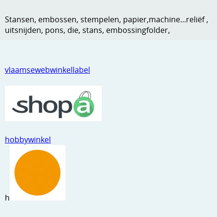
Kneedmateriaal
Stansen, embossen, stempelen, papier,machine...reliëf ,
uitsnijden, pons, die, stans, embossingfolder,
Knipvellen
Leuke versieringen
vlaamsewebwinkellabel
Merken
Netjes opbergen
Papier en karton
Ponsen
hobbywinkel
Ribbelaar
Snijmaterialen
Speciaal papier
h
Stans machine en embossing machines