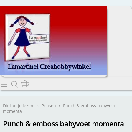
Home
Dit kan je lezen.
Dit kan je lezen.
›
Ponsen
›
Punch & emboss babyvoet
momenta
Contact
Punch & emboss babyvoet momenta
Webwinkel