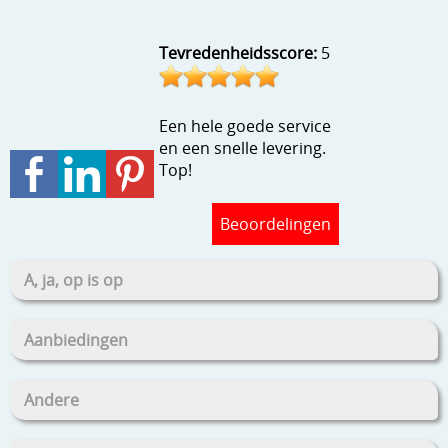
Stempels en zo
Tevredenheidsscore:
5
Template, mask, stencils, grids
Wat nog, een creatief kijkje
Een hele goede service
en een snelle levering.
Top!
Beoordelingen
A, ja, op is op
Aanbiedingen
Andere