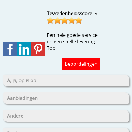
Stempels en zo
Tevredenheidsscore:
5
Template, mask, stencils, grids
Wat nog, een creatief kijkje
Een hele goede service
en een snelle levering.
Top!
Beoordelingen
A, ja, op is op
Aanbiedingen
Andere