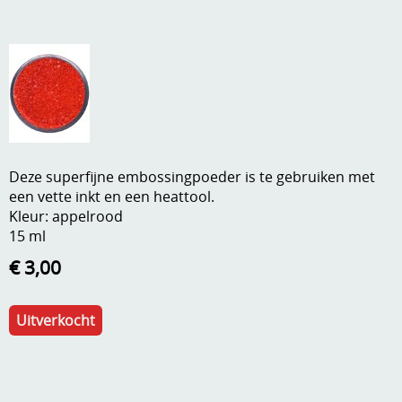
A, ja, op is op
Algemene voorwaarden
Aanbiedingen
Verzend - en verpakkingsk
Andere
Mijn account
Boeken en magazines
Info
Dies om te stansen
Deze superfijne embossingpoeder is te gebruiken met
een vette inkt en een heattool.
DVD-CD
Anders creatief
Kleur: appelrood
15 ml
Embossen
Gastenboek
€ 3,00
Handige extra's
Hechtingsmaterialen
Uitverkocht
Hout , MDF, kartonmateriaal, steen
Kleurmateriaal-tekenmateriaal