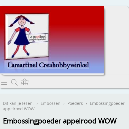
Home
Dit kan je lezen.
Dit kan je lezen.
›
Embossen
›
Poeders
›
Embossingpoeder
appelrood WOW
Contact
Embossingpoeder appelrood WOW
Webwinkel