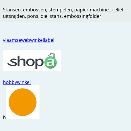
Kneedmateriaal
Stansen, embossen, stempelen, papier,machine...reliëf ,
uitsnijden, pons, die, stans, embossingfolder,
Knipvellen
Leuke versieringen
vlaamsewebwinkellabel
Merken
Netjes opbergen
Papier en karton
Ponsen
hobbywinkel
Ribbelaar
Snijmaterialen
Speciaal papier
h
Stans machine en embossing machines