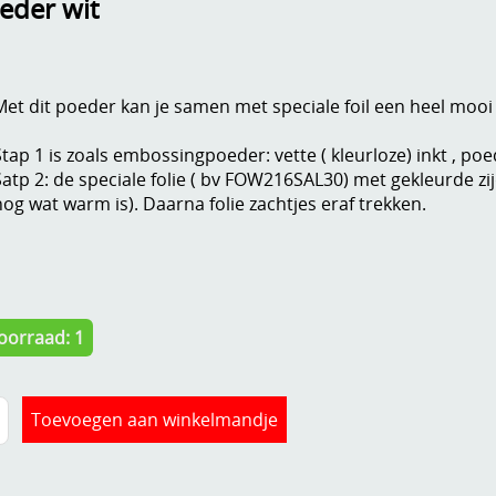
eder wit
Met dit poeder kan je samen met speciale foil een heel mooi
Stap 1 is zoals embossingpoeder: vette ( kleurloze) inkt , po
Satp 2: de speciale folie ( bv FOW216SAL30) met gekleurde z
nog wat warm is). Daarna folie zachtjes eraf trekken.
oorraad: 1