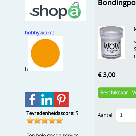
Bondingpo
hobbywinkel
h
€ 3,00
Beschikbaar - V
Tevredenheidsscore:
5
Aantal
Een hele goede service