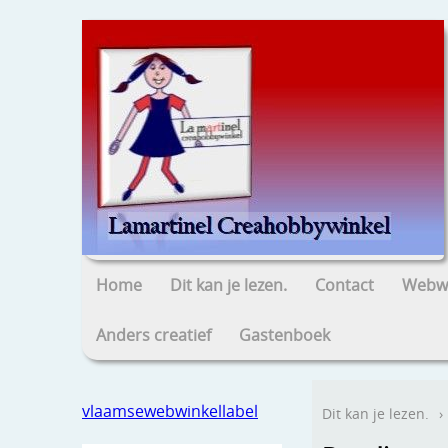
Home
Dit kan je lezen.
Contact
Webwi
Anders creatief
Gastenboek
vlaamsewebwinkellabel
Dit kan je lezen.
›