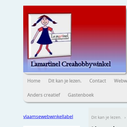
Home
Dit kan je lezen.
Contact
Webwi
Anders creatief
Gastenboek
vlaamsewebwinkellabel
Dit kan je lezen.
›