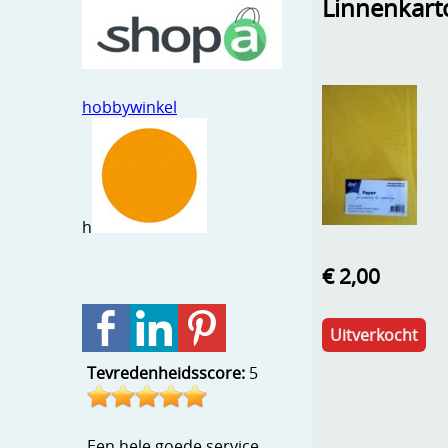
Linnenkart
hobbywinkel
h
€ 2,00
Uitverkocht
Tevredenheidsscore:
5
Een hele goede service