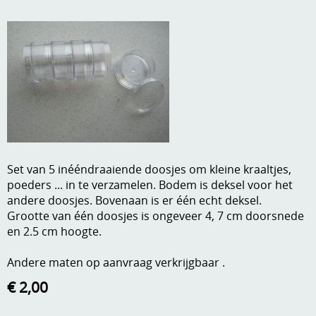
A, ja, op is op
Algemene voorwaarden
Aanbiedingen
Verzend - en verpakkingsk
Andere
Mijn account
Boeken en magazines
Info
Dies om te stansen
DVD-CD
Anders creatief
Set van 5 inééndraaiende doosjes om kleine kraaltjes,
poeders ... in te verzamelen. Bodem is deksel voor het
Embossen
andere doosjes. Bovenaan is er één echt deksel.
Gastenboek
Grootte van één doosjes is ongeveer 4, 7 cm doorsnede
Handige extra's
en 2.5 cm hoogte.
Hechtingsmaterialen
Andere maten op aanvraag verkrijgbaar .
Hout , MDF, kartonmateriaal, steen
€ 2,00
Kleurmateriaal-tekenmateriaal