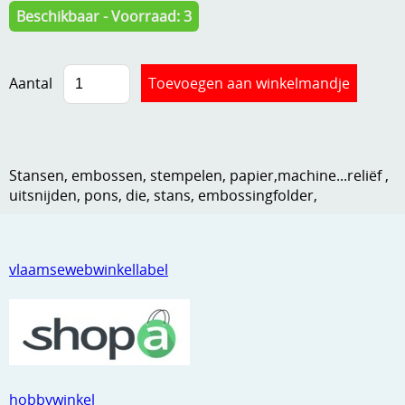
Beschikbaar - Voorraad: 3
Kneedmateriaal
Knipvellen
Aantal
Leuke versieringen
Merken
Netjes opbergen
Stansen, embossen, stempelen, papier,machine...reliëf ,
uitsnijden, pons, die, stans, embossingfolder,
Papier en karton
Ponsen
vlaamsewebwinkellabel
Ribbelaar
Snijmaterialen
Speciaal papier
Stans machine en embossing machines
hobbywinkel