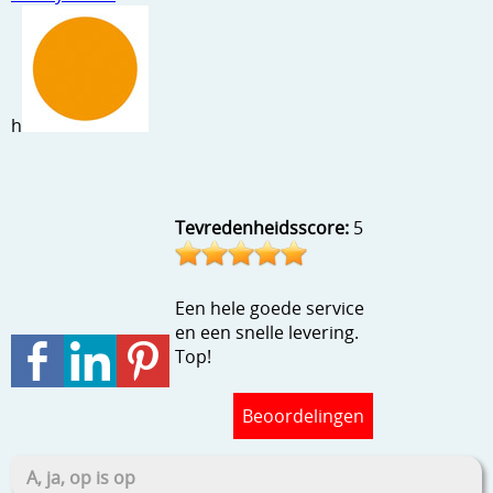
Stempels en zo
Template, mask, stencils, grids
Wat nog, een creatief kijkje
h
Tevredenheidsscore:
5
Een hele goede service
en een snelle levering.
Top!
Beoordelingen
A, ja, op is op