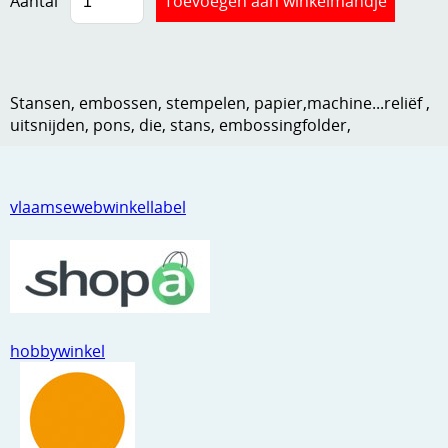
Aantal
Kneedmateriaal
Knipvellen
Stansen, embossen, stempelen, papier,machine...reliëf ,
Leuke versieringen
uitsnijden, pons, die, stans, embossingfolder,
Merken
Netjes opbergen
vlaamsewebwinkellabel
Papier en karton
Ponsen
Ribbelaar
Snijmaterialen
hobbywinkel
Speciaal papier
Stans machine en embossing machines