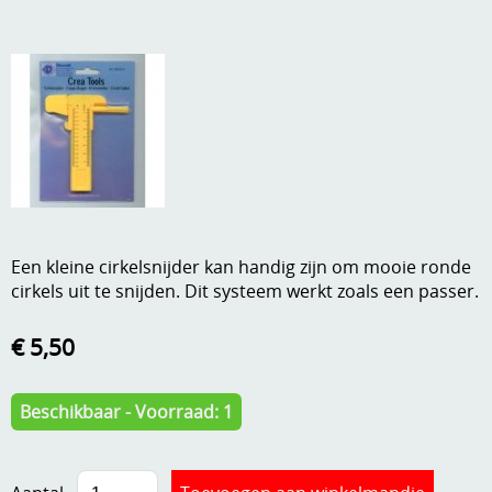
A, ja, op is op
Algemene voorwaarden
Aanbiedingen
Verzend - en verpakkingsk
Andere
Mijn account
Boeken en magazines
Info
Dies om te stansen
DVD-CD
Anders creatief
Een kleine cirkelsnijder kan handig zijn om mooie ronde
cirkels uit te snijden. Dit systeem werkt zoals een passer.
Embossen
Gastenboek
Handige extra's
€ 5,50
Hechtingsmaterialen
Beschikbaar - Voorraad: 1
Hout , MDF, kartonmateriaal, steen
Kleurmateriaal-tekenmateriaal