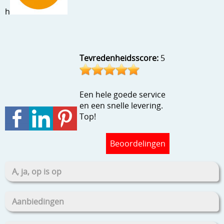
Stempels en zo
h
Template, mask, stencils, grids
Wat nog, een creatief kijkje
Tevredenheidsscore:
5
Een hele goede service
en een snelle levering.
Top!
Beoordelingen
A, ja, op is op
Aanbiedingen