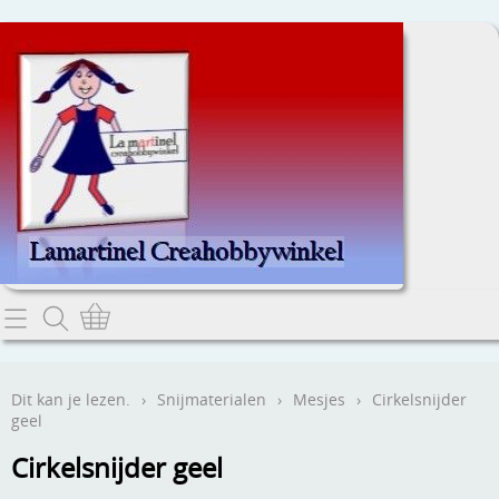
Home
Dit kan je lezen.
Dit kan je lezen.
›
Snijmaterialen
›
Mesjes
›
Cirkelsnijder
geel
Contact
Cirkelsnijder geel
Webwinkel