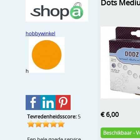
Dots Medi
hobbywinkel
h
€ 6,00
Tevredenheidsscore:
5
Beschikbaar - V
Een hele goede service