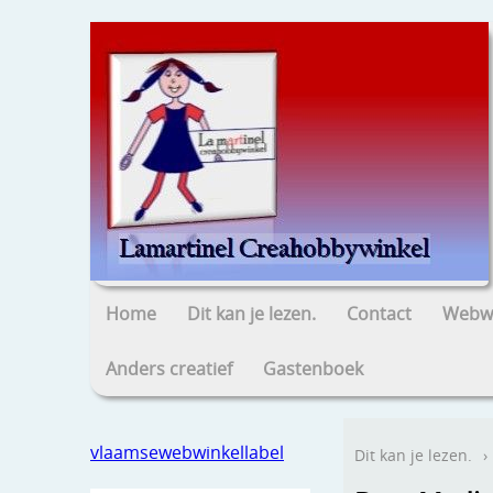
Home
Dit kan je lezen.
Contact
Webwi
Anders creatief
Gastenboek
vlaamsewebwinkellabel
Dit kan je lezen.
›