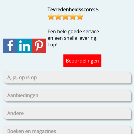
Stempels en zo
Tevredenheidsscore:
5
Template, mask, stencils, grids
Wat nog, een creatief kijkje
Een hele goede service
en een snelle levering.
Top!
Beoordelingen
A, ja, op is op
Aanbiedingen
Andere
Boeken en magazines