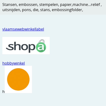
Stansen, embossen, stempelen, papier,machine...reliëf ,
Kneedmateriaal
uitsnijden, pons, die, stans, embossingfolder,
Knipvellen
Leuke versieringen
vlaamsewebwinkellabel
Merken
Netjes opbergen
Papier en karton
Ponsen
hobbywinkel
Ribbelaar
Snijmaterialen
Speciaal papier
h
Stans machine en embossing machines