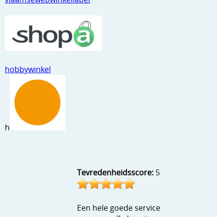
Kneedmateriaal
Knipvellen
Leuke versieringen
hobbywinkel
Merken
Netjes opbergen
Papier en karton
h
Ponsen
Ribbelaar
Snijmaterialen
Tevredenheidsscore:
5
Speciaal papier
Stans machine en embossing machines
Een hele goede service