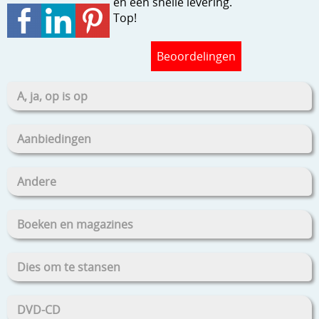
en een snelle levering.
Stempels en zo
Top!
Template, mask, stencils, grids
Beoordelingen
Wat nog, een creatief kijkje
A, ja, op is op
Aanbiedingen
Andere
Boeken en magazines
Dies om te stansen
DVD-CD