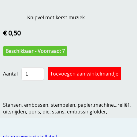
A, ja, op is op
Algemene voorwaarden
Knipvel met kerst muziek
Aanbiedingen
Verzend - en verpakkingsk
€ 0,50
Andere
Mijn account
Boeken en magazines
Beschikbaar - Voorraad: 7
Info
Dies om te stansen
DVD-CD
Anders creatief
Aantal
Embossen
Gastenboek
Handige extra's
Stansen, embossen, stempelen, papier,machine...reliëf ,
Hechtingsmaterialen
uitsnijden, pons, die, stans, embossingfolder,
Hout , MDF, kartonmateriaal, steen
Kleurmateriaal-tekenmateriaal
vlaamsewebwinkellabel