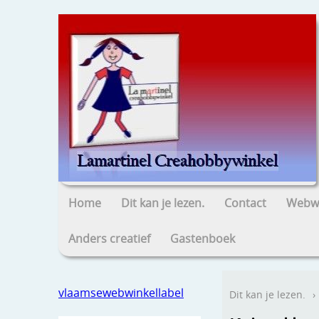
Home
Dit kan je lezen.
Contact
Webwi
Anders creatief
Gastenboek
vlaamsewebwinkellabel
Dit kan je lezen.
›