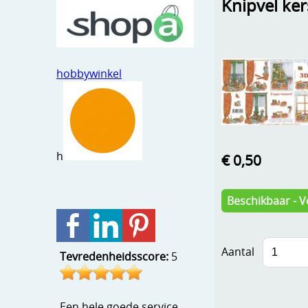
Knipvel ker
hobbywinkel
h
€ 0,50
Beschikbaar - V
Aantal
Tevredenheidsscore:
5
Een hele goede service