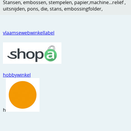
Stansen, embossen, stempelen, papier,machine...reliëf ,
Kneedmateriaal
uitsnijden, pons, die, stans, embossingfolder,
Knipvellen
Leuke versieringen
vlaamsewebwinkellabel
Merken
Netjes opbergen
Papier en karton
hobbywinkel
Ponsen
Ribbelaar
Snijmaterialen
h
Speciaal papier
Stans machine en embossing machines