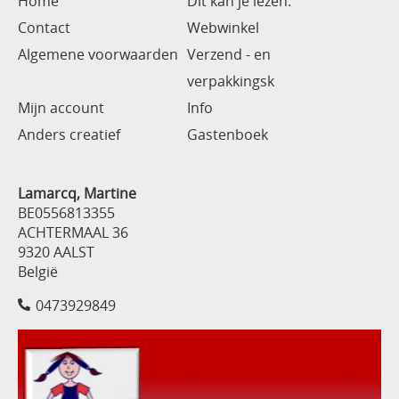
Home
Dit kan je lezen.
Contact
Webwinkel
Algemene voorwaarden
Verzend - en
verpakkingsk
Mijn account
Info
Anders creatief
Gastenboek
Lamarcq, Martine
BE0556813355
ACHTERMAAL 36
9320 AALST
België
0473929849