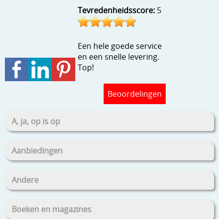
Stempels en zo
Tevredenheidsscore:
5
Template, mask, stencils, grids
Een hele goede service
Wat nog, een creatief kijkje
en een snelle levering.
Top!
Beoordelingen
A, ja, op is op
Aanbiedingen
Andere
Boeken en magazines