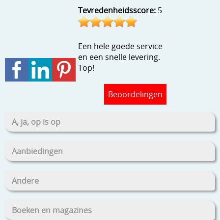
Stempels en zo
Tevredenheidsscore:
5
Template, mask, stencils, grids
Een hele goede service
Wat nog, een creatief kijkje
en een snelle levering.
Top!
Beoordelingen
A, ja, op is op
Aanbiedingen
Andere
Boeken en magazines