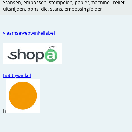
Stansen, embossen, stempelen, papier,machine...reliëf ,
Kneedmateriaal
uitsnijden, pons, die, stans, embossingfolder,
Knipvellen
Leuke versieringen
vlaamsewebwinkellabel
Merken
Netjes opbergen
Papier en karton
hobbywinkel
Ponsen
Ribbelaar
Snijmaterialen
h
Speciaal papier
Stans machine en embossing machines