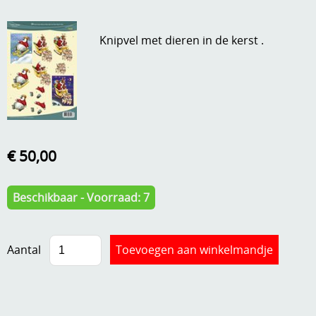
A, ja, op is op
Algemene voorwaarden
Knipvel met dieren in de kerst .
Aanbiedingen
Verzend - en verpakkingsk
Andere
Mijn account
Boeken en magazines
Info
Dies om te stansen
€ 50,00
DVD-CD
Anders creatief
Embossen
Beschikbaar - Voorraad: 7
Gastenboek
Handige extra's
Hechtingsmaterialen
Aantal
Hout , MDF, kartonmateriaal, steen
Kleurmateriaal-tekenmateriaal