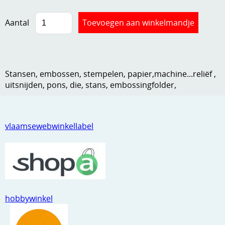
Kneedmateriaal
Aantal
Knipvellen
Leuke versieringen
Merken
Stansen, embossen, stempelen, papier,machine...reliëf ,
uitsnijden, pons, die, stans, embossingfolder,
Netjes opbergen
Papier en karton
vlaamsewebwinkellabel
Ponsen
Ribbelaar
Snijmaterialen
Speciaal papier
hobbywinkel
Stans machine en embossing machines