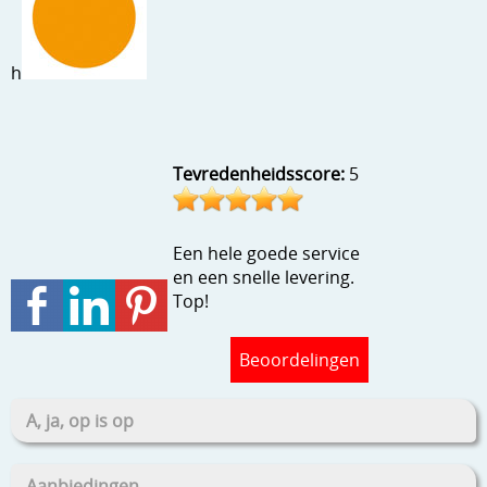
Stempels en zo
Template, mask, stencils, grids
h
Wat nog, een creatief kijkje
Tevredenheidsscore:
5
Een hele goede service
en een snelle levering.
Top!
Beoordelingen
A, ja, op is op
Aanbiedingen