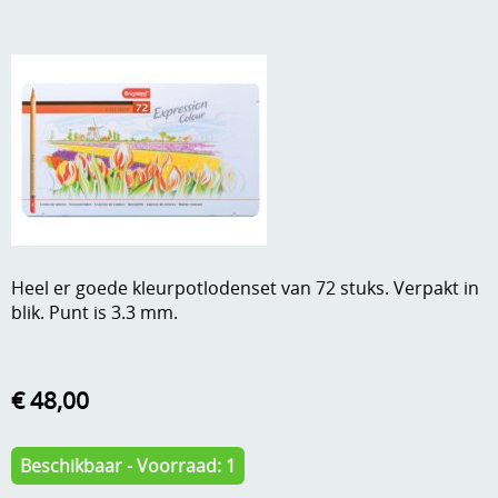
A, ja, op is op
Algemene voorwaarden
Aanbiedingen
Verzend - en verpakkingsk
Andere
Mijn account
Boeken en magazines
Info
Dies om te stansen
DVD-CD
Anders creatief
Heel er goede kleurpotlodenset van 72 stuks. Verpakt in
Embossen
blik. Punt is 3.3 mm.
Gastenboek
Handige extra's
Hechtingsmaterialen
€ 48,00
Hout , MDF, kartonmateriaal, steen
Beschikbaar - Voorraad: 1
Kleurmateriaal-tekenmateriaal