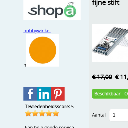
fijne stift
hobbywinkel
h
€ 17,00
€ 11
Beschikbaar - 
Tevredenheidsscore:
5
Aantal
Een hele goede service