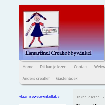
Home
Dit kan je lezen.
Contact
Webwi
Anders creatief
Gastenboek
vlaamsewebwinkellabel
Dit kan je lezen.
›