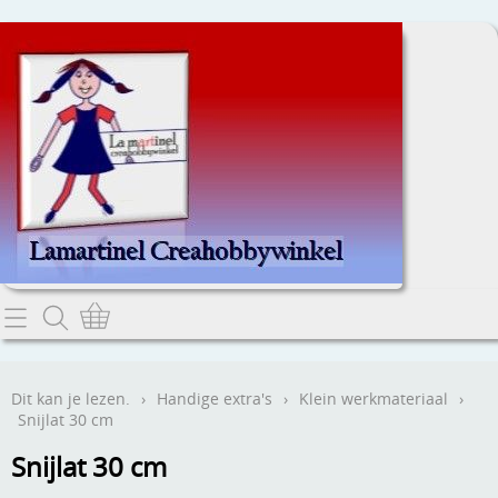
Home
Dit kan je lezen.
Dit kan je lezen.
›
Handige extra's
›
Klein werkmateriaal
›
Snijlat 30 cm
Contact
Snijlat 30 cm
Webwinkel