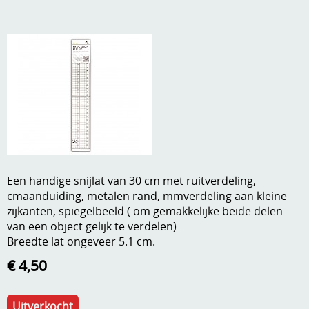
A, ja, op is op
Algemene voorwaarden
Aanbiedingen
Verzend - en verpakkingsk
Andere
Mijn account
Boeken en magazines
Info
Dies om te stansen
DVD-CD
Anders creatief
Een handige snijlat van 30 cm met ruitverdeling,
Embossen
cmaanduiding, metalen rand, mmverdeling aan kleine
Gastenboek
zijkanten, spiegelbeeld ( om gemakkelijke beide delen
Handige extra's
van een object gelijk te verdelen)
Breedte lat ongeveer 5.1 cm.
Hechtingsmaterialen
€ 4,50
Hout , MDF, kartonmateriaal, steen
Kleurmateriaal-tekenmateriaal
Uitverkocht