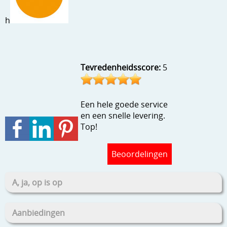
Stempels en zo
h
Template, mask, stencils, grids
Wat nog, een creatief kijkje
Tevredenheidsscore:
5
Een hele goede service
en een snelle levering.
Top!
Beoordelingen
A, ja, op is op
Aanbiedingen