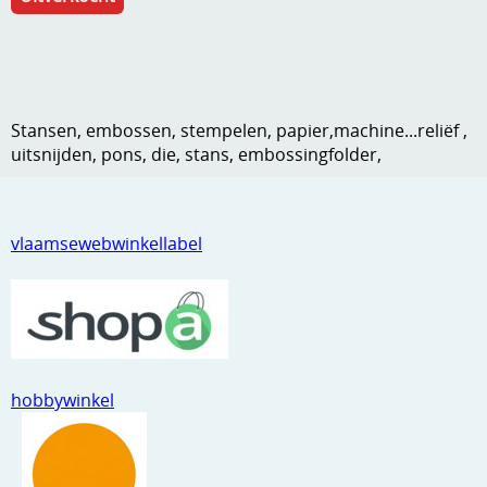
Kneedmateriaal
Knipvellen
Leuke versieringen
Stansen, embossen, stempelen, papier,machine...reliëf ,
uitsnijden, pons, die, stans, embossingfolder,
Merken
Netjes opbergen
vlaamsewebwinkellabel
Papier en karton
Ponsen
Ribbelaar
Snijmaterialen
hobbywinkel
Speciaal papier
Stans machine en embossing machines