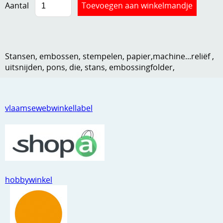
Aantal
Kneedmateriaal
Knipvellen
Leuke versieringen
Stansen, embossen, stempelen, papier,machine...reliëf ,
uitsnijden, pons, die, stans, embossingfolder,
Merken
Netjes opbergen
vlaamsewebwinkellabel
Papier en karton
Ponsen
Ribbelaar
Snijmaterialen
hobbywinkel
Speciaal papier
Stans machine en embossing machines