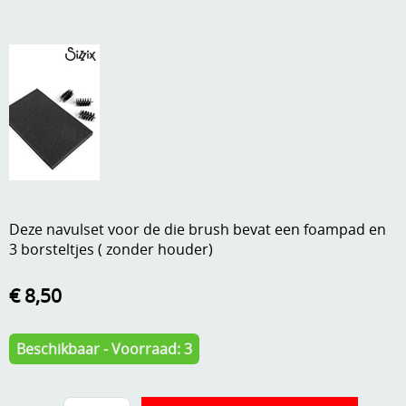
A, ja, op is op
Algemene voorwaarden
Aanbiedingen
Verzend - en verpakkingsk
Andere
Mijn account
Boeken en magazines
Info
Dies om te stansen
DVD-CD
Anders creatief
Deze navulset voor de die brush bevat een foampad en
Embossen
3 borsteltjes ( zonder houder)
Gastenboek
Handige extra's
€ 8,50
Hechtingsmaterialen
Beschikbaar - Voorraad: 3
Hout , MDF, kartonmateriaal, steen
Kleurmateriaal-tekenmateriaal