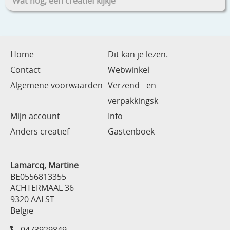
Wat nog, een creatief kijkje
Home
Dit kan je lezen.
Contact
Webwinkel
Algemene voorwaarden
Verzend - en
verpakkingsk
Mijn account
Info
Anders creatief
Gastenboek
Lamarcq, Martine
BE0556813355
ACHTERMAAL 36
9320 AALST
België
0473929849