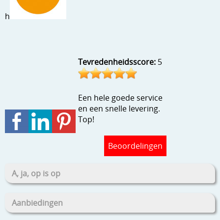
Stempels en zo
h
Template, mask, stencils, grids
Wat nog, een creatief kijkje
Tevredenheidsscore:
5
Een hele goede service
en een snelle levering.
Top!
Beoordelingen
A, ja, op is op
Aanbiedingen