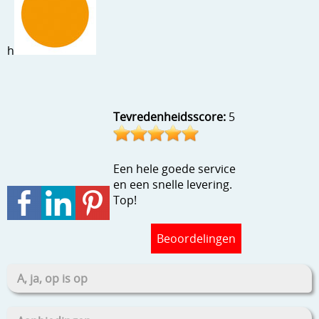
Stempels en zo
Template, mask, stencils, grids
h
Wat nog, een creatief kijkje
Tevredenheidsscore:
5
Een hele goede service
en een snelle levering.
Top!
Beoordelingen
A, ja, op is op