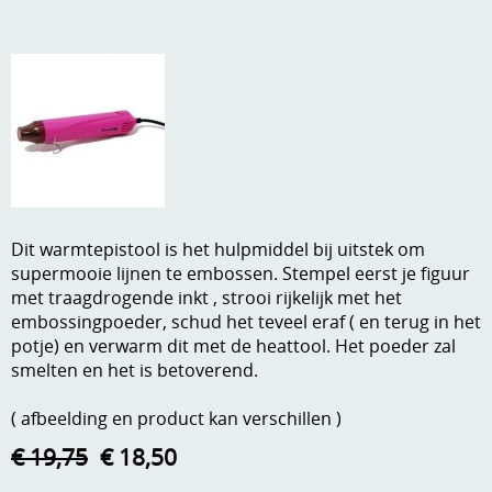
A, ja, op is op
Algemene voorwaarden
Aanbiedingen
Verzend - en verpakkingsk
Andere
Mijn account
Boeken en magazines
Info
Dies om te stansen
Dit warmtepistool is het hulpmiddel bij uitstek om
DVD-CD
Anders creatief
supermooie lijnen te embossen. Stempel eerst je figuur
met traagdrogende inkt , strooi rijkelijk met het
Embossen
Gastenboek
embossingpoeder, schud het teveel eraf ( en terug in het
Handige extra's
potje) en verwarm dit met de heattool. Het poeder zal
smelten en het is betoverend.
Hechtingsmaterialen
( afbeelding en product kan verschillen )
Hout , MDF, kartonmateriaal, steen
€ 19,75
€ 18,50
Kleurmateriaal-tekenmateriaal