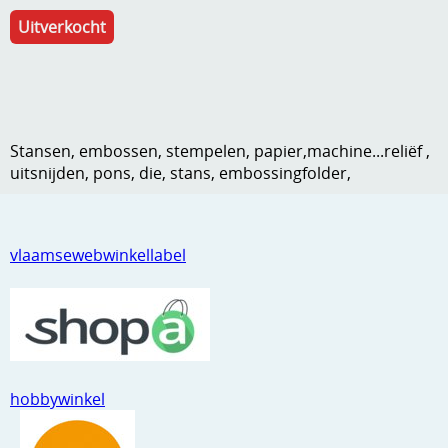
Kneedmateriaal
Uitverkocht
Knipvellen
Leuke versieringen
Merken
Stansen, embossen, stempelen, papier,machine...reliëf ,
uitsnijden, pons, die, stans, embossingfolder,
Netjes opbergen
Papier en karton
vlaamsewebwinkellabel
Ponsen
Ribbelaar
Snijmaterialen
Speciaal papier
hobbywinkel
Stans machine en embossing machines