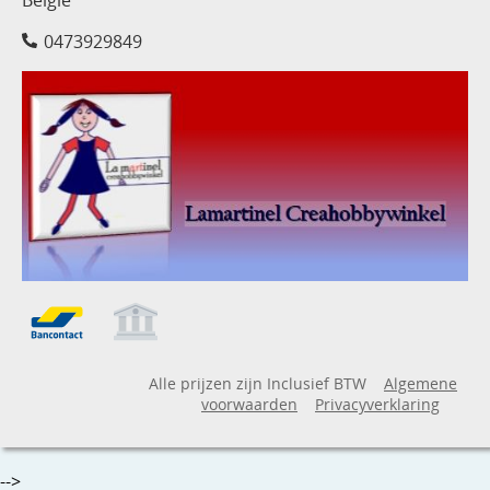
0473929849
Alle prijzen zijn Inclusief BTW
Algemene
voorwaarden
Privacyverklaring
-->