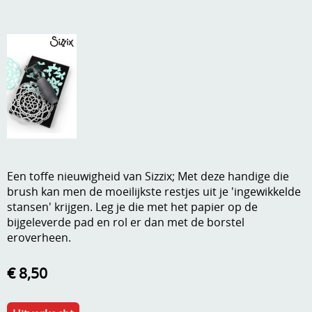
A, ja, op is op
Algemene voorwaarden
Aanbiedingen
Verzend - en verpakkingsk
Andere
Mijn account
Boeken en magazines
Info
Dies om te stansen
DVD-CD
Anders creatief
Een toffe nieuwigheid van Sizzix; Met deze handige die
Embossen
brush kan men de moeilijkste restjes uit je 'ingewikkelde
Gastenboek
stansen' krijgen. Leg je die met het papier op de
Handige extra's
bijgeleverde pad en rol er dan met de borstel
eroverheen.
Hechtingsmaterialen
€ 8,50
Hout , MDF, kartonmateriaal, steen
Kleurmateriaal-tekenmateriaal