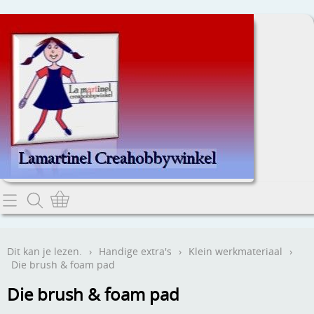
Home
Dit kan je lezen.
Dit kan je lezen.
›
Handige extra's
›
Klein werkmateriaal
›
Die brush & foam pad
Contact
Die brush & foam pad
Webwinkel