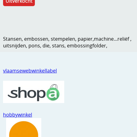
Uitverkocht
Kneedmateriaal
Knipvellen
Leuke versieringen
Stansen, embossen, stempelen, papier,machine...reliëf ,
Merken
uitsnijden, pons, die, stans, embossingfolder,
Netjes opbergen
Papier en karton
vlaamsewebwinkellabel
Ponsen
Ribbelaar
Snijmaterialen
hobbywinkel
Speciaal papier
Stans machine en embossing machines