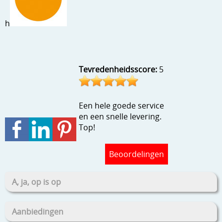
Stempels en zo
h
Template, mask, stencils, grids
Wat nog, een creatief kijkje
Tevredenheidsscore:
5
Een hele goede service
en een snelle levering.
Top!
Beoordelingen
A, ja, op is op
Aanbiedingen