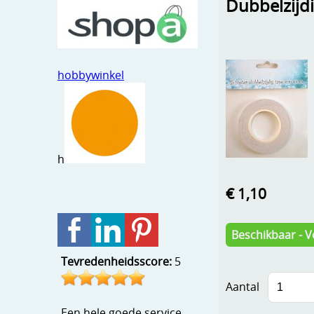
Dubbelzijd
hobbywinkel
h
€ 1,10
Beschikbaar - V
Tevredenheidsscore:
5
Aantal
Een hele goede service