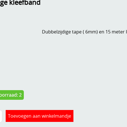
ige kleefband
Dubbelzijdige tape ( 6mm) en 15 meter l
oorraad: 2