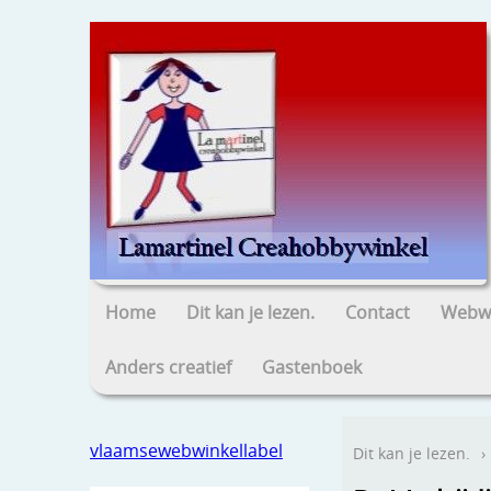
Home
Dit kan je lezen.
Contact
Webwi
Anders creatief
Gastenboek
vlaamsewebwinkellabel
Dit kan je lezen.
›