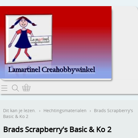
Home
Dit kan je lezen.
Dit kan je lezen.
›
Hechtingsmaterialen
›
Brads Scrapberry's
Basic & Ko 2
Contact
Brads Scrapberry's Basic & Ko 2
Webwinkel