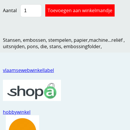
Kneedmateriaal
Aantal
Knipvellen
Leuke versieringen
Stansen, embossen, stempelen, papier,machine...reliëf ,
Merken
uitsnijden, pons, die, stans, embossingfolder,
Netjes opbergen
Papier en karton
vlaamsewebwinkellabel
Ponsen
Ribbelaar
Snijmaterialen
Speciaal papier
hobbywinkel
Stans machine en embossing machines