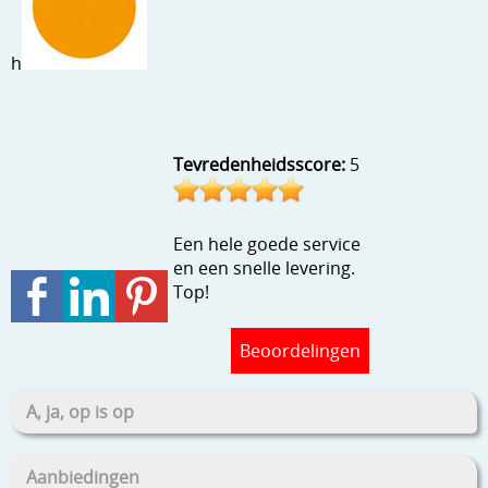
Stempels en zo
Template, mask, stencils, grids
h
Wat nog, een creatief kijkje
Tevredenheidsscore:
5
Een hele goede service
en een snelle levering.
Top!
Beoordelingen
A, ja, op is op
Aanbiedingen