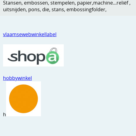
Stansen, embossen, stempelen, papier,machine...reliëf ,
Kneedmateriaal
uitsnijden, pons, die, stans, embossingfolder,
Knipvellen
Leuke versieringen
vlaamsewebwinkellabel
Merken
Netjes opbergen
Papier en karton
hobbywinkel
Ponsen
Ribbelaar
Snijmaterialen
h
Speciaal papier
Stans machine en embossing machines