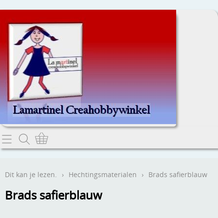
Home
Dit kan je lezen.
Dit kan je lezen.
›
Hechtingsmaterialen
›
Brads safierblauw
Contact
Brads safierblauw
Webwinkel