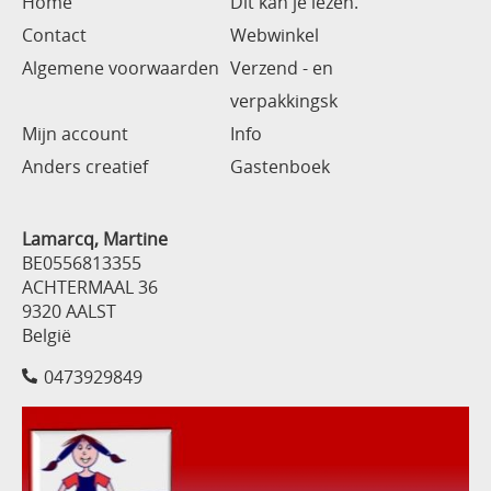
Home
Dit kan je lezen.
Contact
Webwinkel
Algemene voorwaarden
Verzend - en
verpakkingsk
Mijn account
Info
Anders creatief
Gastenboek
Lamarcq, Martine
BE0556813355
ACHTERMAAL 36
9320 AALST
België
0473929849