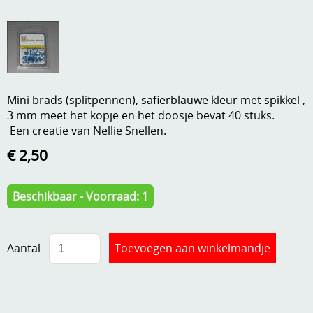
A, ja, op is op
Algemene voorwaarden
Aanbiedingen
Verzend - en verpakkingsk
Andere
Mijn account
Mini brads (splitpennen), safierblauwe kleur met spikkel ,
Boeken en magazines
3 mm meet het kopje en het doosje bevat 40 stuks.
Een creatie van Nellie Snellen.
Info
Dies om te stansen
€ 2,50
DVD-CD
Anders creatief
Embossen
Beschikbaar - Voorraad: 1
Gastenboek
Handige extra's
Hechtingsmaterialen
Aantal
Hout , MDF, kartonmateriaal, steen
Kleurmateriaal-tekenmateriaal