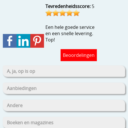
Stempels en zo
Tevredenheidsscore:
5
Template, mask, stencils, grids
Een hele goede service
Wat nog, een creatief kijkje
en een snelle levering.
Top!
Beoordelingen
A, ja, op is op
Aanbiedingen
Andere
Boeken en magazines