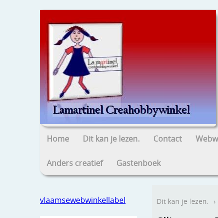
Home
Dit kan je lezen.
Contact
Webwi
Anders creatief
Gastenboek
vlaamsewebwinkellabel
Dit kan je lezen.
›