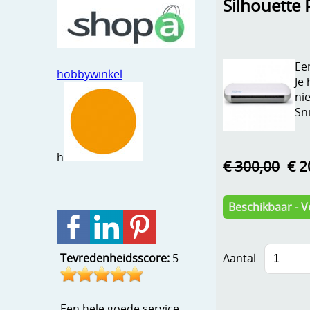
Silhouette 
Ee
hobbywinkel
Je
ni
Sni
h
€ 300,00
€ 2
Beschikbaar - V
Aantal
Tevredenheidsscore:
5
Een hele goede service