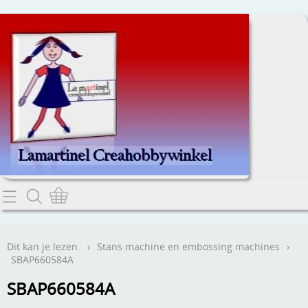
Home
Dit kan je lezen.
Dit kan je lezen.
›
Stans machine en embossing machines
›
SBAP660584A
Contact
SBAP660584A
Webwinkel