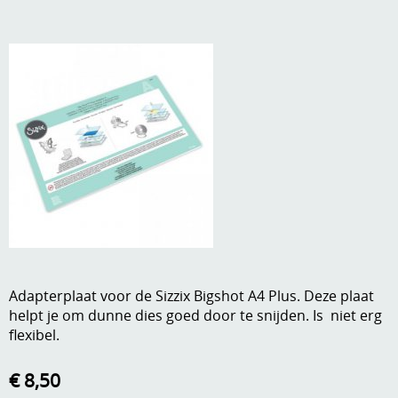
A, ja, op is op
Algemene voorwaarden
Aanbiedingen
Verzend - en verpakkingsk
Andere
Mijn account
Boeken en magazines
Info
Dies om te stansen
DVD-CD
Anders creatief
Embossen
Gastenboek
Handige extra's
Adapterplaat voor de Sizzix Bigshot A4 Plus. Deze plaat
Hechtingsmaterialen
helpt je om dunne dies goed door te snijden. Is niet erg
flexibel.
Hout , MDF, kartonmateriaal, steen
€ 8,50
Kleurmateriaal-tekenmateriaal