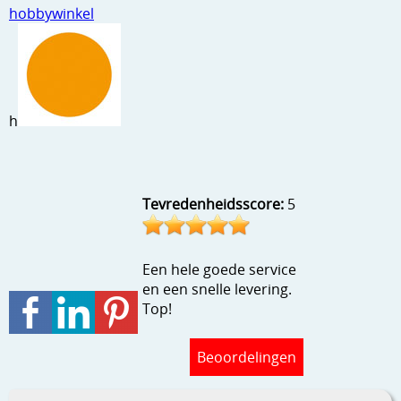
hobbywinkel
Stempels en zo
Template, mask, stencils, grids
Wat nog, een creatief kijkje
h
Tevredenheidsscore:
5
Een hele goede service
en een snelle levering.
Top!
Beoordelingen