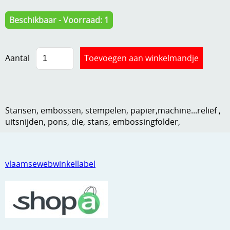
Kneedmateriaal
Beschikbaar - Voorraad: 1
Knipvellen
Leuke versieringen
Aantal
Merken
Netjes opbergen
Stansen, embossen, stempelen, papier,machine...reliëf ,
Papier en karton
uitsnijden, pons, die, stans, embossingfolder,
Ponsen
Ribbelaar
vlaamsewebwinkellabel
Snijmaterialen
Speciaal papier
Stans machine en embossing machines