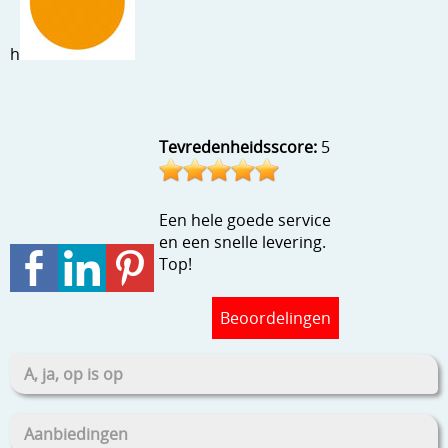
Stempels en zo
h
Template, mask, stencils, grids
Wat nog, een creatief kijkje
Tevredenheidsscore:
5
Een hele goede service
en een snelle levering.
Top!
Beoordelingen
A, ja, op is op
Aanbiedingen