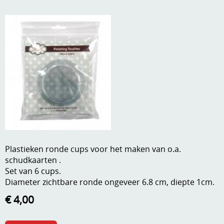
A, ja, op is op
Algemene voorwaarden
Aanbiedingen
Verzend - en verpakkingsk
Andere
Mijn account
Boeken en magazines
Info
Dies om te stansen
DVD-CD
Anders creatief
Embossen
Gastenboek
Plastieken ronde cups voor het maken van o.a.
Handige extra's
schudkaarten .
Set van 6 cups.
Hechtingsmaterialen
Diameter zichtbare ronde ongeveer 6.8 cm, diepte 1cm.
Hout , MDF, kartonmateriaal, steen
€ 4,00
Kleurmateriaal-tekenmateriaal