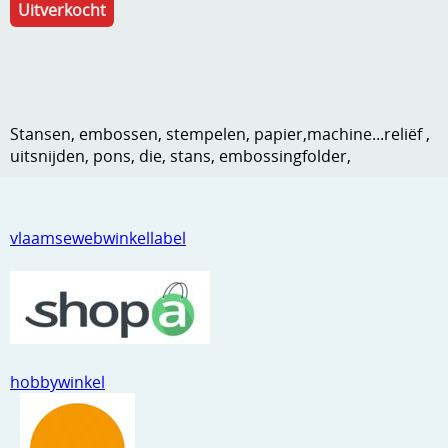
Uitverkocht
Kneedmateriaal
Knipvellen
Leuke versieringen
Stansen, embossen, stempelen, papier,machine...reliëf ,
Merken
uitsnijden, pons, die, stans, embossingfolder,
Netjes opbergen
Papier en karton
vlaamsewebwinkellabel
Ponsen
Ribbelaar
Snijmaterialen
hobbywinkel
Speciaal papier
Stans machine en embossing machines