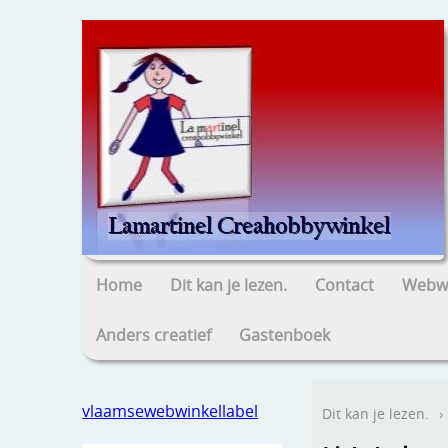
Home
Dit kan je lezen.
Contact
Webwi
Anders creatief
Gastenboek
vlaamsewebwinkellabel
Dit kan je lezen.
›