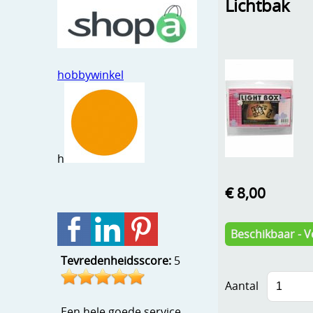
Lichtbak
hobbywinkel
h
€ 8,00
Beschikbaar - V
Tevredenheidsscore:
5
Aantal
Een hele goede service