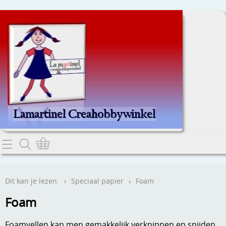
Home
Dit kan je lezen.
Dit kan je lezen.
›
Speciaal papier
›
Foam
Contact
Foam
Webwinkel
Foamvellen kan men gemakkelijk verknippen en snijden,