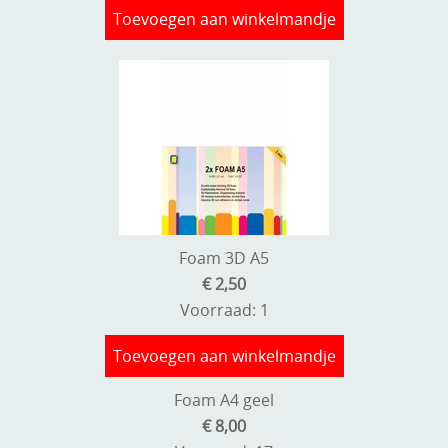
Stempels en zo
Toevoegen aan winkelmandje
Template, mask, stencils, grids
Wat nog, een creatief kijkje
Foam 3D A5
€ 2,50
Voorraad: 1
Toevoegen aan winkelmandje
Foam A4 geel
€ 8,00