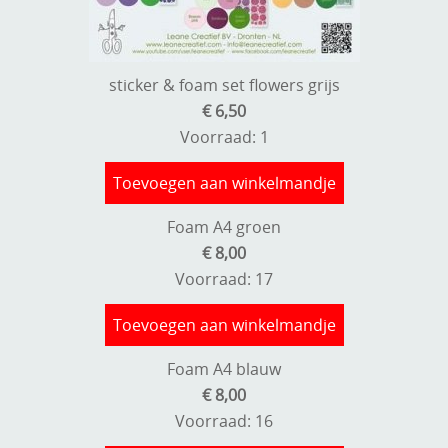
Kneedmateriaal
Knipvellen
sticker & foam set flowers grijs
Leuke versieringen
€ 6,50
Voorraad: 1
Merken
Toevoegen aan winkelmandje
Netjes opbergen
Papier en karton
Foam A4 groen
€ 8,00
Ponsen
Voorraad: 17
Ribbelaar
Toevoegen aan winkelmandje
Snijmaterialen
Foam A4 blauw
Speciaal papier
€ 8,00
Voorraad: 16
Stans machine en embossing machines