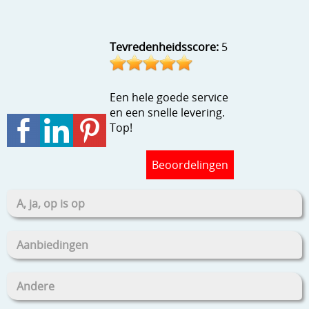
Stempels en zo
Template, mask, stencils, grids
Tevredenheidsscore:
5
Wat nog, een creatief kijkje
Een hele goede service
en een snelle levering.
Top!
Beoordelingen
A, ja, op is op
Aanbiedingen
Andere