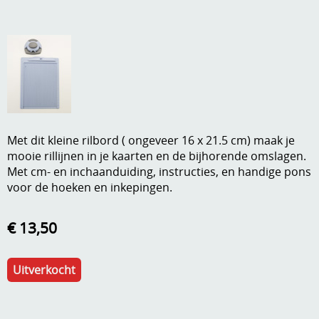
A, ja, op is op
Algemene voorwaarden
Aanbiedingen
Verzend - en verpakkingsk
Andere
Mijn account
Boeken en magazines
Info
Dies om te stansen
Met dit kleine rilbord ( ongeveer 16 x 21.5 cm) maak je
mooie rillijnen in je kaarten en de bijhorende omslagen.
DVD-CD
Anders creatief
Met cm- en inchaanduiding, instructies, en handige pons
voor de hoeken en inkepingen.
Embossen
Gastenboek
Handige extra's
€ 13,50
Hechtingsmaterialen
Uitverkocht
Hout , MDF, kartonmateriaal, steen
Kleurmateriaal-tekenmateriaal