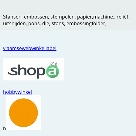
Kneedmateriaal
Stansen, embossen, stempelen, papier,machine...reliëf ,
Knipvellen
uitsnijden, pons, die, stans, embossingfolder,
Leuke versieringen
Merken
vlaamsewebwinkellabel
Netjes opbergen
Papier en karton
Ponsen
hobbywinkel
Ribbelaar
Snijmaterialen
Speciaal papier
h
Stans machine en embossing machines