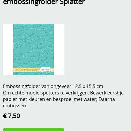
embossingfolder Splatter
A, ja, op is op
Algemene voorwaarden
Aanbiedingen
Verzend - en verpakkingsk
Andere
Mijn account
Boeken en magazines
Info
Dies om te stansen
DVD-CD
Anders creatief
Embossen
Gastenboek
Embossingfolder van ongeveer 12.5 x 15.5 cm .
Handige extra's
Om echte mooie spetters te verkrijgen. Bewerk eerst je
papier met kleuren en besproei met water; Daarna
Hechtingsmaterialen
embossen.
Hout , MDF, kartonmateriaal, steen
€ 7,50
Kleurmateriaal-tekenmateriaal