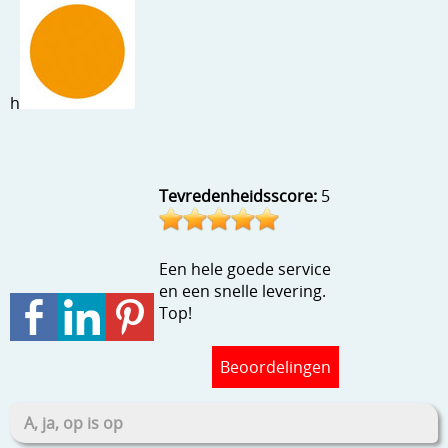
Stempels en zo
Template, mask, stencils, grids
Wat nog, een creatief kijkje
h
Tevredenheidsscore:
5
Een hele goede service
en een snelle levering.
Top!
Beoordelingen
A, ja, op is op