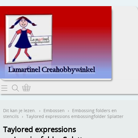
Home
Dit kan je lezen.
Dit kan je lezen.
›
Embossen
›
Embossing folders en
stencils
›
Taylored expressions embossingfolder Splatter
Contact
Taylored expressions
Webwinkel