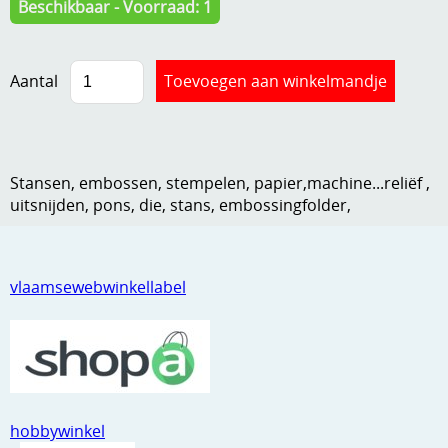
Beschikbaar - Voorraad: 1
Kneedmateriaal
Knipvellen
Aantal
Leuke versieringen
Merken
Stansen, embossen, stempelen, papier,machine...reliëf ,
Netjes opbergen
uitsnijden, pons, die, stans, embossingfolder,
Papier en karton
Ponsen
vlaamsewebwinkellabel
Ribbelaar
Snijmaterialen
Speciaal papier
Stans machine en embossing machines
hobbywinkel