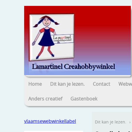
Home
Dit kan je lezen.
Contact
Webwi
Anders creatief
Gastenboek
vlaamsewebwinkellabel
Dit kan je lezen.
›