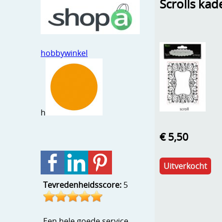
Scrolls kad
hobbywinkel
h
€ 5,50
Uitverkocht
Tevredenheidsscore:
5
Een hele goede service