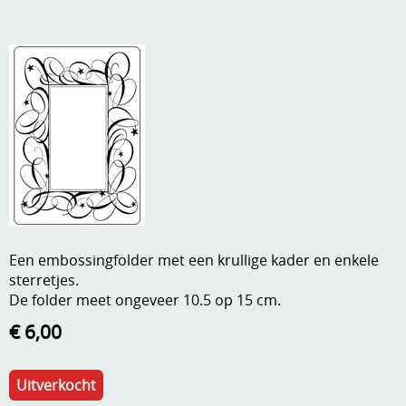
A, ja, op is op
Algemene voorwaarden
Aanbiedingen
Verzend - en verpakkingsk
Andere
Mijn account
Boeken en magazines
Info
Dies om te stansen
DVD-CD
Anders creatief
Embossen
Een embossingfolder met een krullige kader en enkele
Gastenboek
sterretjes.
Handige extra's
De folder meet ongeveer 10.5 op 15 cm.
Hechtingsmaterialen
€ 6,00
Hout , MDF, kartonmateriaal, steen
Uitverkocht
Kleurmateriaal-tekenmateriaal