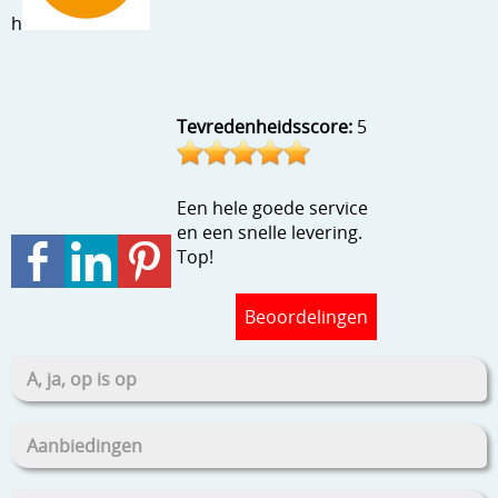
Stempels en zo
h
Template, mask, stencils, grids
Wat nog, een creatief kijkje
Tevredenheidsscore:
5
Een hele goede service
en een snelle levering.
Top!
Beoordelingen
A, ja, op is op
Aanbiedingen