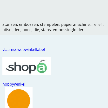
Kneedmateriaal
Knipvellen
Stansen, embossen, stempelen, papier,machine...reliëf ,
Leuke versieringen
uitsnijden, pons, die, stans, embossingfolder,
Merken
Netjes opbergen
vlaamsewebwinkellabel
Papier en karton
Ponsen
Ribbelaar
Snijmaterialen
hobbywinkel
Speciaal papier
Stans machine en embossing machines