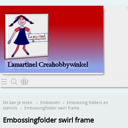
Home
Dit kan je lezen.
Dit kan je lezen.
›
Embossen
›
Embossing folders en
stencils
›
Embossingfolder swirl frame
Contact
Embossingfolder swirl frame
Webwinkel