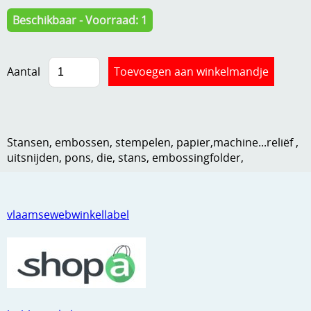
Kneedmateriaal
Beschikbaar - Voorraad: 1
Knipvellen
Aantal
Leuke versieringen
Merken
Netjes opbergen
Stansen, embossen, stempelen, papier,machine...reliëf ,
Papier en karton
uitsnijden, pons, die, stans, embossingfolder,
Ponsen
Ribbelaar
vlaamsewebwinkellabel
Snijmaterialen
Speciaal papier
Stans machine en embossing machines