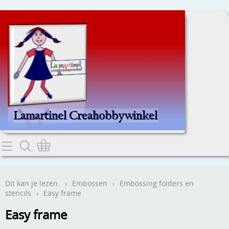
Home
Dit kan je lezen.
Dit kan je lezen.
›
Embossen
›
Embossing folders en
stencils
›
Easy frame
Contact
Easy frame
Webwinkel