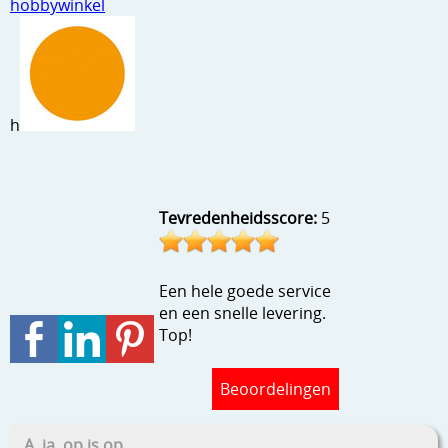
hobbywinkel
Stempels en zo
Template, mask, stencils, grids
Wat nog, een creatief kijkje
h
Tevredenheidsscore:
5
Een hele goede service
en een snelle levering.
Top!
Beoordelingen
A, ja, op is op